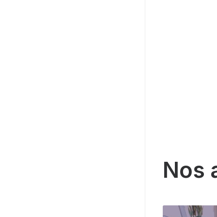
N
o
s