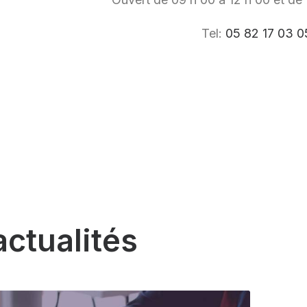
Tel:
05 82 17 03 0
a
c
t
u
a
l
i
t
é
s