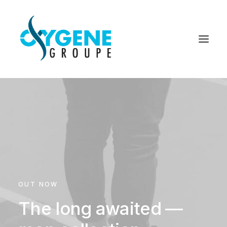
OUT NOW
The long awaited —