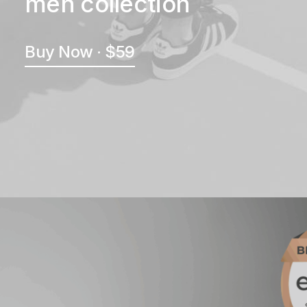
men collection
Buy Now · $59