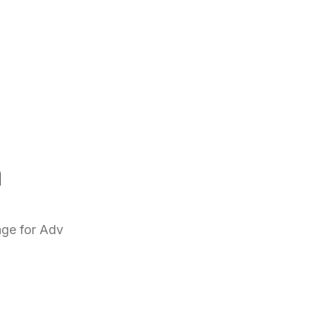
m
age for Adv