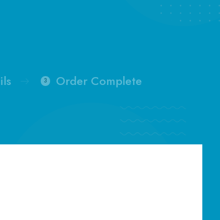
ils
Order Complete
3